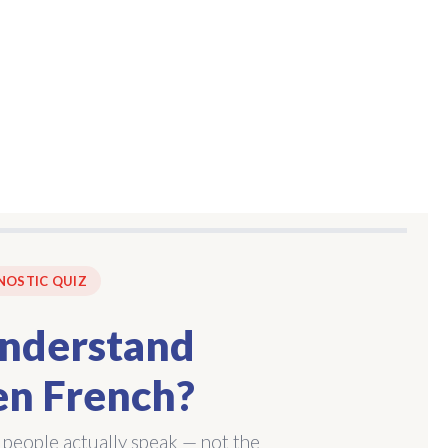
NOSTIC QUIZ
nderstand
n French?
 people actually speak — not the