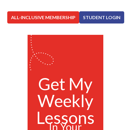
ALL-INCLUSIVE MEMBERSHIP
STUDENT LOGIN
Get My
Weekly
Lessons
In Your