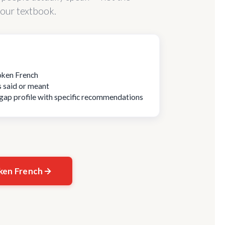
our textbook.
poken French
s said or meant
d gap profile with specific recommendations
ken French