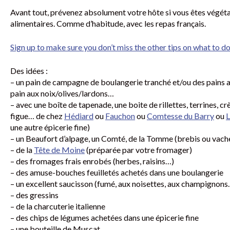
Avant tout, prévenez absolument votre hôte si vous êtes végétar
alimentaires. Comme d’habitude, avec les repas français.
Sign up to make sure you don’t miss the other tips on what to do
Des idées :
– un pain de campagne de boulangerie tranché et/ou des pains aux
pain aux noix/olives/lardons…
– avec une boîte de tapenade, une boite de rillettes, terrines, cr
figue… de chez
Hédiard
ou
Fauchon
ou
Comtesse du Barry
ou
L
une autre épicerie fine)
– un Beaufort d’alpage, un Comté, de la Tomme (brebis ou vache
– de la
Tête de Moine
(préparée par votre fromager)
– des fromages frais enrobés (herbes, raisins…)
– des amuse-bouches feuilletés achetés dans une boulangerie
– un excellent saucisson (fumé, aux noisettes, aux champignons
– des gressins
– de la charcuterie italienne
– des chips de légumes achetées dans une épicerie fine
– une bouteille de Muscat