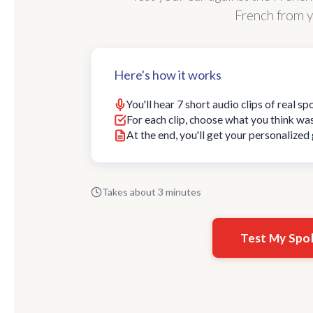
French from y
Here's how it works
You'll hear 7 short audio clips of real s
For each clip, choose what you think wa
At the end, you'll get your personalize
Takes about 3 minutes
Test My Spo