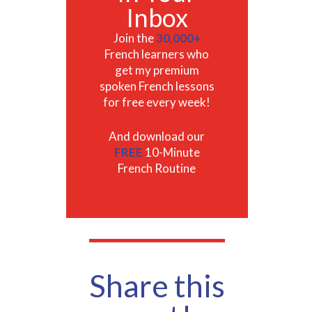
Inbox
Join the
30,000+
French learners who
get my premium
spoken French lessons
for free every week!
And download our
FREE
10-Minute
French Routine
Share this