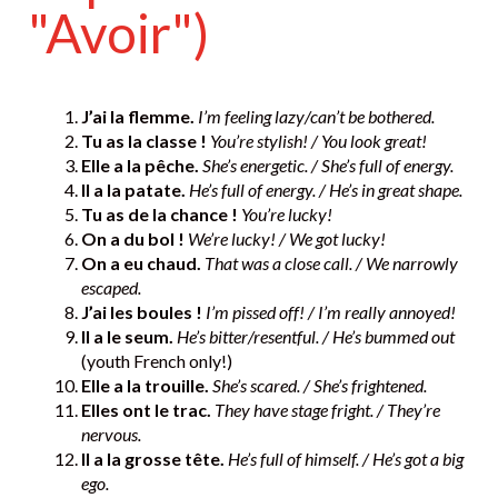
"Avoir")
J’ai la flemme.
I’m feeling lazy/can’t be bothered.
Tu as la classe !
You’re stylish! / You look great!
Elle a la pêche.
She’s energetic. / She’s full of energy.
Il a la patate.
He’s full of energy. / He’s in great shape.
Tu as de la chance !
You’re lucky!
On a du bol !
We’re lucky! / We got lucky!
On a eu chaud.
That was a close call. / We narrowly
escaped.
J’ai les boules !
I’m pissed off! / I’m really annoyed!
Il a le seum.
He’s bitter/resentful. / He’s bummed out
(youth French only!)
Elle a la trouille.
She’s scared. / She’s frightened.
Elles ont le trac.
They have stage fright. / They’re
nervous.
Il a la grosse tête.
He’s full of himself. / He’s got a big
ego.