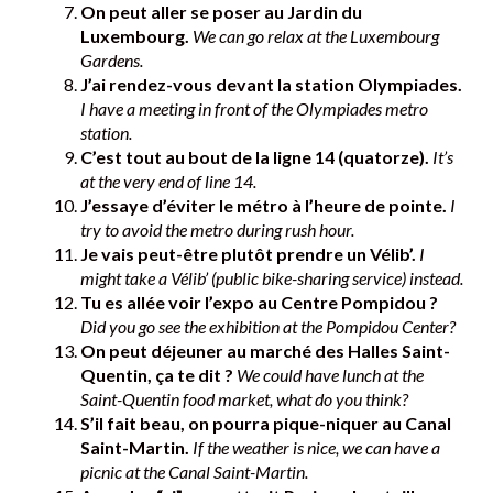
On peut aller se poser au Jardin du
Luxembourg.
We can go relax at the Luxembourg
Gardens.
J’ai rendez-vous devant la station Olympiades.
I have a meeting in front of the Olympiades metro
station.
C’est tout au bout de la ligne 14 (quatorze).
It’s
at the very end of line 14.
J’essaye d’éviter le métro à l’heure de pointe.
I
try to avoid the metro during rush hour.
Je vais peut-être plutôt prendre un Vélib’.
I
might take a Vélib’ (public bike-sharing service) instead.
Tu es allée voir l’expo au Centre Pompidou ?
Did you go see the exhibition at the Pompidou Center?
On peut déjeuner au marché des Halles Saint-
Quentin, ça te dit ?
We could have lunch at the
Saint-Quentin food market, what do you think?
S’il fait beau, on pourra pique-niquer au Canal
Saint-Martin.
If the weather is nice, we can have a
picnic at the Canal Saint-Martin.