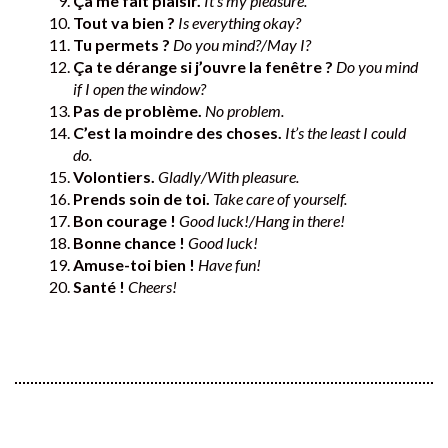
Ça me fait plaisir.
It’s my pleasure.
Tout va bien ?
Is everything okay?
Tu permets ?
Do you mind?/May I?
Ça te dérange si j’ouvre la fenêtre ?
Do you mind
if I open the window?
Pas de problème.
No problem.
C’est la moindre des choses.
It’s the least I could
do.
Volontiers.
Gladly/With pleasure.
Prends soin de toi.
Take care of yourself.
Bon courage !
Good luck!/Hang in there!
Bonne chance !
Good luck!
Amuse-toi bien !
Have fun!
Santé !
Cheers!