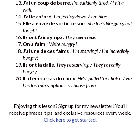
J’ai un coup de barre.
I’m suddenly tired. / I hit a
wall.
J’ai le cafard.
I’m feeling down. / I’m blue.
Elle a envie de sortir ce soir.
She feels like going out
tonight.
Ils ont l’air sympa.
They seem nice.
On a faim !
We’re hungry!
J’ai une de ces faims !
I’m starving! / I’m incredibly
hungry!
Ils ont la dalle.
They’re starving. / They’re really
hungry.
Il a l’embarras du choix.
He’s spoiled for choice. / He
has too many options to choose from.
Enjoying this lesson? Sign up for my newsletter! You’ll
receive phrases, tips, and exclusive resources every week.
Click here to get started.