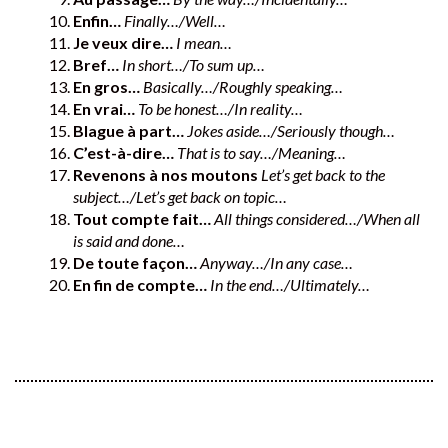
Enfin…
Finally…/Well…
Je veux dire…
I mean…
Bref…
In short…/To sum up…
En gros…
Basically…/Roughly speaking…
En vrai…
To be honest…/In reality…
Blague à part…
Jokes aside…/Seriously though…
C’est-à-dire…
That is to say…/Meaning…
Revenons à nos moutons
Let’s get back to the
subject…/Let’s get back on topic…
Tout compte fait…
All things considered…/When all
is said and done…
De toute façon…
Anyway…/In any case…
En fin de compte…
In the end…/Ultimately…