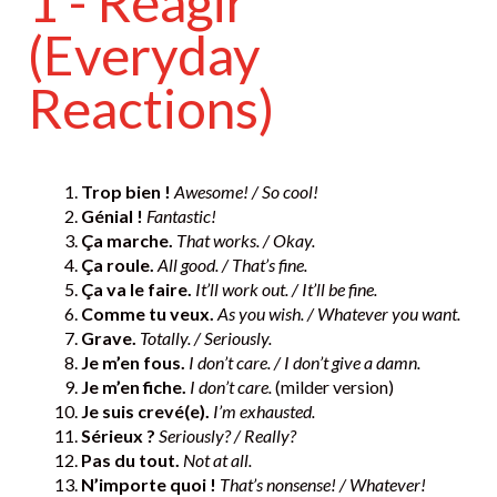
1 - Réagir
(Everyday
Reactions)
Trop bien !
Awesome! / So cool!
Génial !
Fantastic!
Ça marche.
That works. / Okay.
Ça roule.
All good. / That’s fine.
Ça va le faire.
It’ll work out. / It’ll be fine.
Comme tu veux.
As you wish. / Whatever you want.
Grave.
Totally. / Seriously.
Je m’en fous.
I don’t care. / I don’t give a damn.
Je m’en fiche.
I don’t care.
(milder version)
Je suis crevé(e).
I’m exhausted.
Sérieux ?
Seriously? / Really?
Pas du tout.
Not at all.
N’importe quoi !
That’s nonsense! / Whatever!