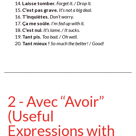
Laisse tomber.
Forget it. / Drop it.
C’est pas grave.
It’s not a big deal.
T’inquiètes.
Don’t worry.
Ça me soûle.
I’m fed up with it.
C’est nul.
It’s lame. / It sucks.
Tant pis.
Too bad. / Oh well.
Tant mieux !
So much the better! / Good!
2 - Avec “Avoir”
(Useful
Expressions with