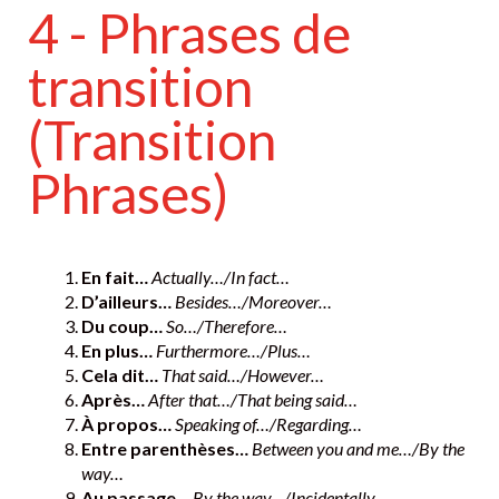
4 - Phrases de
transition
(Transition
Phrases)
En fait…
Actually…/In fact…
D’ailleurs…
Besides…/Moreover…
Du coup…
So…/Therefore…
En plus…
Furthermore…/Plus…
Cela dit…
That said…/However…
Après…
After that…/That being said…
À propos…
Speaking of…/Regarding…
Entre parenthèses…
Between you and me…/By the
way…
Au passage…
By the way…/Incidentally…